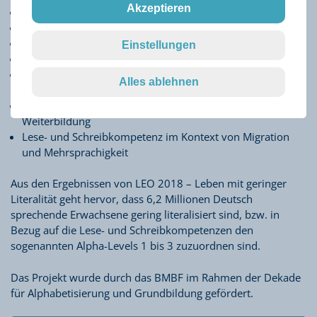
Akzeptieren
Digitale Praktiken und Grundkompetenzen
Finanzbezogene Praktiken und Grundkompetenzen
Gesundheitsbezogene Praktiken und Grundkompetenzen
Einstellungen
Politische Praktiken und Grundkompetenzen
Schriftbezogene Praktiken im Kontext von Arbeit, Familie
Alles ablehnen
und Alltag
Lese- und Schreibkompetenz im Kontext von
Weiterbildung
Lese- und Schreibkompetenz im Kontext von Migration
und Mehrsprachigkeit
Aus den Ergebnissen von LEO 2018 – Leben mit geringer
Literalität geht hervor, dass 6,2 Millionen Deutsch
sprechende Erwachsene gering literalisiert sind, bzw. in
Bezug auf die Lese- und Schreibkompetenzen den
sogenannten Alpha-Levels 1 bis 3 zuzuordnen sind.
Das Projekt wurde durch das BMBF im Rahmen der Dekade
für Alphabetisierung und Grundbildung gefördert.