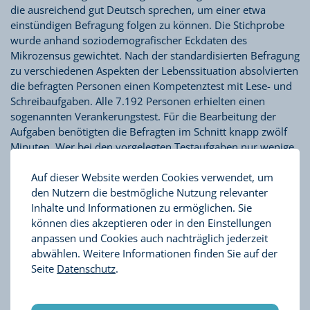
die ausreichend gut Deutsch sprechen, um einer etwa
einstündigen Befragung folgen zu können. Die Stichprobe
wurde anhand soziodemografischer Eckdaten des
Mikrozensus gewichtet. Nach der standardisierten Befragung
zu verschiedenen Aspekten der Lebenssituation absolvierten
die befragten Personen einen Kompetenztest mit Lese- und
Schreibaufgaben. Alle 7.192 Personen erhielten einen
sogenannten Verankerungstest. Für die Bearbeitung der
Aufgaben benötigten die Befragten im Schnitt knapp zwölf
Minuten. Wer bei den vorgelegten Testaufgaben nur wenige
korrekte Lösungen erreichte, erhielt weitere einfachere
Auf dieser Website werden Cookies verwendet, um
Aufgaben aus einem vertiefenden Test. Bei diesem zweiten
den Nutzern die bestmögliche Nutzung relevanter
Durchgang betrug die durchschnittliche Bearbeitungsdauer
Inhalte und Informationen zu ermöglichen. Sie
sieben Minuten.
können dies akzeptieren oder in den Einstellungen
anpassen und Cookies auch nachträglich jederzeit
abwählen. Weitere Informationen finden Sie auf der
LEO 2018 widmet sich konkreten Fragen zu Teilhabe,
Seite
Datenschutz
.
Alltagspraktiken und Kompetenzen in verschiedenen
Lebensbereichen: