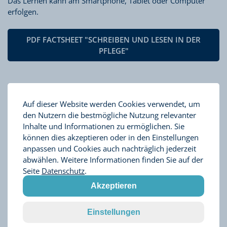
Das Lernen kann am Smartphone, Tablet oder Computer
erfolgen.
PDF FACTSHEET "SCHREIBEN UND LESEN IN DER
PFLEGE"
Auf dieser Website werden Cookies verwendet, um
den Nutzern die bestmögliche Nutzung relevanter
Inhalte und Informationen zu ermöglichen. Sie
Es stehen zwei verschiedene Lernbereiche zur
können dies akzeptieren oder in den Einstellungen
Wahl:
anpassen und Cookies auch nachträglich jederzeit
abwählen. Weitere Informationen finden Sie auf der
Seite
Datenschutz
.
Hilfskräfte in der Pflege
Akzeptieren
Das Modul nimmt Situationen aus dem Berufsfeld der
Einstellungen
ambulanten Pflege in den Blick und eignet sich ab
Sprachniveau A2 bzw. Alpha-Level 3.