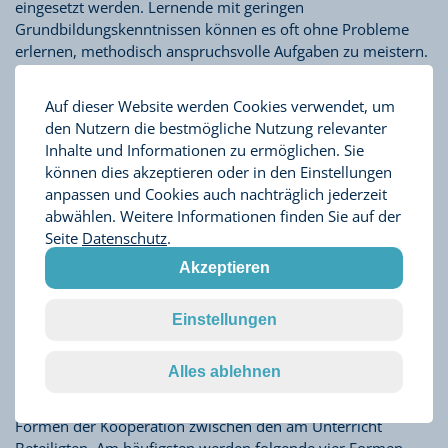
eingesetzt werden. Lernende mit geringen
Grundbildungskenntnissen können es oft ohne Probleme
erlernen, methodisch anspruchsvolle Aufgaben zu meistern.
Hier muss die Lehrkraft die Lernenden dabei unterstützen,
sich unterschiedliche, dafür nötige Kompetenzen anzueignen
Auf dieser Website werden Cookies verwendet, um
und diese auch immer wieder zu üben.
den Nutzern die bestmögliche Nutzung relevanter
Inhalte und Informationen zu ermöglichen. Sie
können dies akzeptieren oder in den Einstellungen
anpassen und Cookies auch nachträglich jederzeit
Eine detaillierte Darstellung der drei
Aktionsformen finden Sie hier:
abwählen. Weitere Informationen finden Sie auf der
Seite
Datenschutz
.
Akzeptieren
ZUM PDF
Einstellungen
Sozialformen
Alles ablehnen
Sozialformen beschreiben im Zusammenhang mit Unterricht
Formen der Kooperation zwischen den am Unterricht