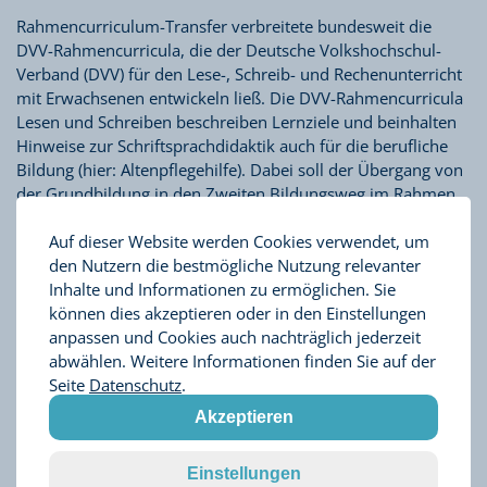
Rahmencurriculum-Transfer verbreitete bundesweit die
DVV-Rahmencurricula, die der Deutsche Volkshochschul-
Verband (DVV) für den Lese-, Schreib- und Rechenunterricht
mit Erwachsenen entwickeln ließ. Die DVV-Rahmencurricula
Lesen und Schreiben beschreiben Lernziele und beinhalten
Hinweise zur Schriftsprachdidaktik auch für die berufliche
Bildung (hier: Altenpflegehilfe). Dabei soll der Übergang von
der Grundbildung in den Zweiten Bildungsweg im Rahmen
nachholender Bildung erleichtert werden. Die Materialien
Auf dieser Website werden Cookies verwendet, um
sind auch für Menschen mit Deutsch als Zweitsprache
den Nutzern die bestmögliche Nutzung relevanter
geeignet, die über gute mündliche Deutschkenntnisse
Inhalte und Informationen zu ermöglichen. Sie
verfügen. Ziel ist es, mit arbeitsplatzbezogenen Lehr- und
können dies akzeptieren oder in den Einstellungen
Lernmaterialien das Lesen und Schreiben zu vermitteln und
anpassen und Cookies auch nachträglich jederzeit
die Lernenden gleichzeitig an Elemente der Berufssprache
abwählen. Weitere Informationen finden Sie auf der
heranzuführen.
Seite
Datenschutz
.
Akzeptieren
WEITERE INFORMATIONEN
Einstellungen