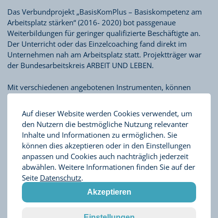
Das Verbundprojekt „BasisKomPlus – Basiskompetenz am
Arbeitsplatz stärken“ (2016- 2020) bot passgenaue
Weiterbildungen für geringer qualifizierte Beschäftigte an.
Der Unterricht oder das Einzelcoaching fand direkt im
Unternehmen nah am Arbeitsplatz statt. Projektträger war
der Bundesarbeitskreis ARBEIT UND LEBEN.
Mit verschiedenen angebotenen Instrumenten, können
Lernbedarfe der Beschäftigten ermittelt und passende Hilfen
entwickelt werden. Grundbildung wird so ein fester
Auf dieser Website werden Cookies verwendet, um
Bestandteil der Personalentwicklung, angelernte
den Nutzern die bestmögliche Nutzung relevanter
Mitarbeitende können sich beruflich qualifizieren, die
Inhalte und Informationen zu ermöglichen. Sie
Qualität der Arbeit nimmt zu. Der Einsatz von Einfacher
können dies akzeptieren oder in den Einstellungen
Sprache ist dabei wesentliches Mittel, Barrieren im Betrieb
anpassen und Cookies auch nachträglich jederzeit
abzubauen und Informationen leichter zugänglich zu
abwählen. Weitere Informationen finden Sie auf der
machen.
Seite
Datenschutz
.
Akzeptieren
WEITERE INFORMATIONEN
Einstellungen